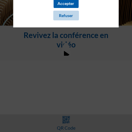
Accepter
Refuser
Revivez la conférence en
vidéo
QR Code