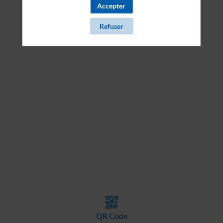
Il manque du contenu : rafraichissez votre navigateur
Accepter
Refuser
QR Code