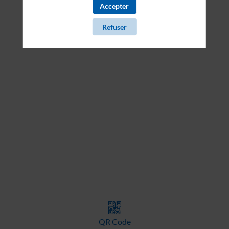
Il manque du contenu : rafraichissez votre navigateur
Accepter
Refuser
QR Code